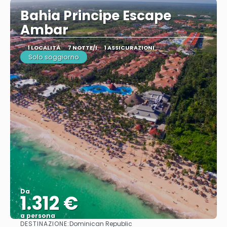
Bahia Principe Escape
Ambar
1 LOCALITÀ
7 NOTTE/I
1 ASSICURAZIONI
Solo soggiorno
Da
1.312 €
a persona
DESTINAZIONE:
Dominican Republic