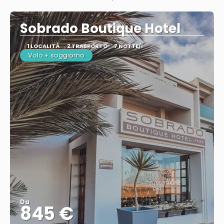
Vedere
Sobrado Boutique Hotel
1 LOCALITÀ
2 TRASPORTO
7 NOTTE/I
Volo + soggiorno
Da
845 €