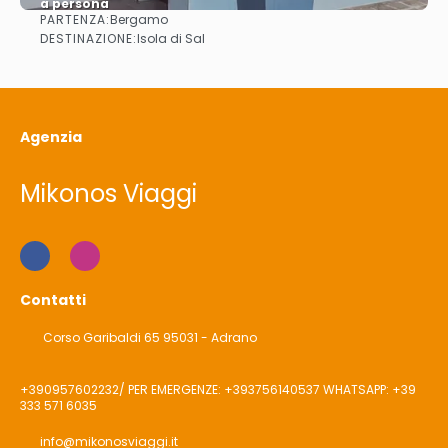
a persona
PARTENZA:
Bergamo
Vedere
DESTINAZIONE:
Isola di Sal
Agenzia
Mikonos Viaggi
Contatti
Corso Garibaldi 65 95031 - Adrano
+390957602232/ PER EMERGENZE: +393756140537 WHATSAPP: +39
333 571 6035
info@mikonosviaggi.it