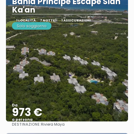
Bahia Principe Escape Sian
Ka'an
1 LOCALITÀ
7 NOTTE/I
1 ASSICURAZIONI
Solo soggiorno
Da
973 €
a persona
DESTINAZIONE:
Riviera Maya
Vedere