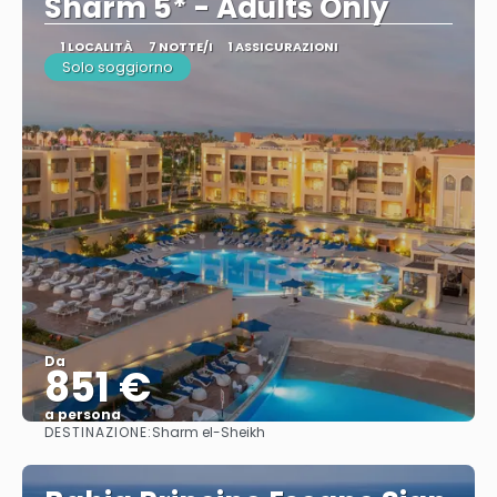
Sharm 5* - Adults Only
1 LOCALITÀ
7 NOTTE/I
1 ASSICURAZIONI
Solo soggiorno
Da
851 €
a persona
DESTINAZIONE:
Sharm el-Sheikh
Vedere