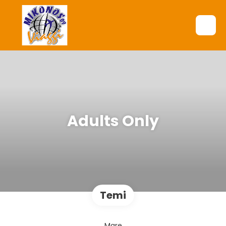
Adults Only
Temi
Mare